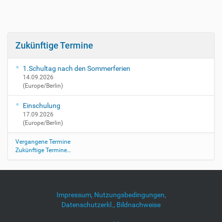
:
:
3
0
0
0
:
+
0
0
Zukünftige Termine
0
2
+
:
1.Schultag nach den Sommerferien
0
0
14.09.2026
2
0
(Europe/Berlin)
:
2
0
0
Einschulung
0
1
17.09.2026
8
(Europe/Berlin)
-
Vergangene Termine
1
Zukünftige Termine…
0
-
0
8
T
Impressum, Nutzungsbedingungen,
2
Datenschutzerkl., Bildnachweise
3