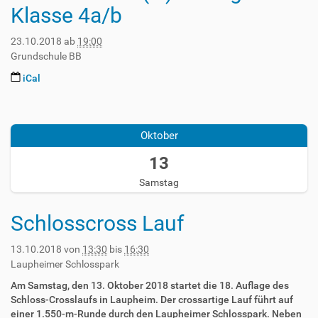
+
0
Klasse 4a/b
T
0
1
1
2
8
9
23.10.2018
ab
19:00
:
-
:
Grundschule BB
0
1
0
0
0
iCal
0
-
:
2
2
0
0
4
0
1
Oktober
T
+
8
2
0
-
13
3
2
1
:
:
Samstag
0
5
0
-
9
0
1
Schlosscross Lauf
:
2
3
5
0
T
9
13.10.2018
von
13:30
bis
16:30
1
1
+
Laupheimer Schlosspark
8
3
0
-
:
Am Samstag, den 13. Oktober 2018 startet die 18. Auflage des
2
1
3
Schloss-Crosslaufs in Laupheim. Der crossartige Lauf führt auf
:
0
0
einer 1.550-m-Runde durch den Laupheimer Schlosspark. Neben