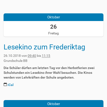
9
:
9
2
-
0
+
0
0
0
0
1
5
Oktober
:
2
8
-
0
:
-
26
0
0
0
1
1
+
0
Freitag
0
T
0
-
2
1
2
Lesekino zum Frederiktag
3
:
6
:
0
T
5
0
26.10.2018
von
09:40
bis
11:15
0
9
2
Grundschule BB
9
:
0
:
Die Schüler dürfen am letzten Tag vor den Herbstferien zwei
5
1
4
Schulstunden ein Lesekino ihrer Wahl besuchen. Die Kinos
9
8
0
werden von Lehrkräften der Schule angeboten.
+
-
:
0
1
iCal
0
2
1
0
2
:
-
+
0
0
0
0
1
0
2
Oktober
2
8