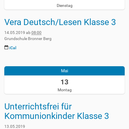
0
Dienstag
5
-
1
Vera Deutsch/Lesen Klasse 3
4
T
14.05.2019
ab
08:00
0
Grundschule Bronner Berg
8
:
iCal
0
2
0
0
:
1
0
Mai
9
0
-
13
+
0
0
Montag
5
2
-
:
1
Unterrichtsfrei für
0
3
0
Kommunionkinder Klasse 3
T
2
0
0
0
13.05.2019
1