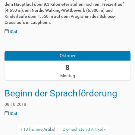
0
-
:
dem Hauptlauf über 9,3 Kilometer stehen noch ein Freizeitlauf
0
2
0
(4.650 m), ein Nordic Walking-Wettbewerb (6.300 m) und
3
0
Kinderläufe über 1.550 m auf dem Programm des Schloss-
T
+
Crosslaufs in Laupheim.
2
0
iCal
3
2
:
:
2
5
0
0
9
0
1
Oktober
:
2
8
5
0
-
8
9
1
1
+
Montag
8
0
0
-
-
2
1
0
Beginn der Sprachförderung
:
0
8
0
-
T
08.10.2018
0
1
0
3
0
iCal
T
:
1
0
« 10 frühere Artikel
Die nächsten 3 Artikel »
6
0