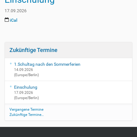
7
0
T
2
17.09.2026
0
6
0
iCal
-
:
0
0
9
0
-
:
1
Zukünftige Termine
0
4
0
T
+
1.Schultag nach den Sommerferien
2
0
14.09.2026
3
2
(Europe/Berlin)
:
:
5
Einschulung
0
9
17.09.2026
0
:
(Europe/Berlin)
2
5
0
9
Vergangene Termine
2
+
Zukünftige Termine…
6
0
-
2
0
:
9