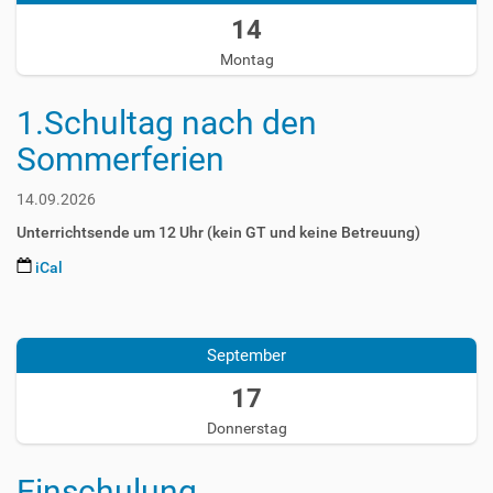
-
14
0
Montag
9
-
1
1.Schultag nach den
4
Sommerferien
T
0
0
14.09.2026
:
Unterrichtsende um 12 Uhr (kein GT und keine Betreuung)
0
0
iCal
:
2
0
0
0
2
+
September
6
0
-
17
2
0
:
Donnerstag
9
0
-
0
1
Einschulung
2