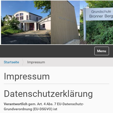
S
Anmelden
Toggle na
e
k
Startseite
Impressum
t
i
o
Impressum
n
e
n
Datenschutzerklärung
Verantwortlich
gem. Art. 4 Abs. 7 EU-Datenschutz-
Grundverordnung (EU-DSGVO) ist