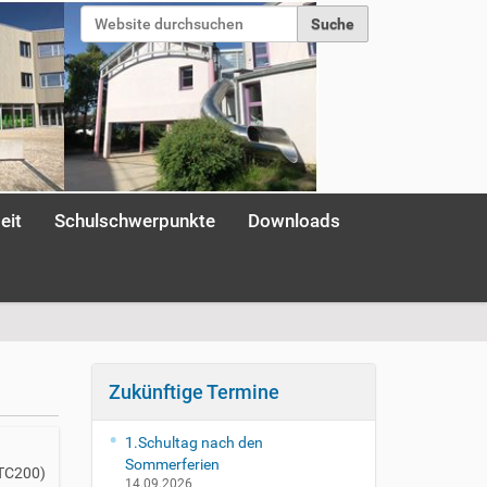
Website durchsuchen
Erweiterte Suche…
Anmelden
eit
Schulschwerpunkte
Downloads
Zukünftige Termine
1.Schultag nach den
Sommerferien
UTC200)
14.09.2026