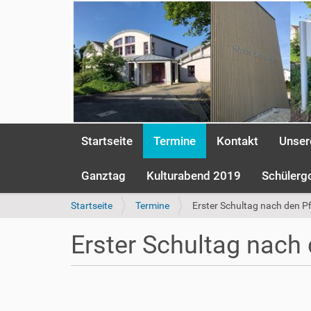
S
Startseite
Termine
Kontakt
Unser
e
k
t
Ganztag
Kulturabend 2019
Schülerg
i
o
S
Startseite
Termine
Erster Schultag nach den Pf
n
i
e
e
Erster Schultag nach 
n
s
i
n
h
d
t
h
t