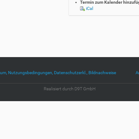
Termin zum Kalender hinzufü
iCal
um, Nutzungsbedingungen, Datenschutzerkl., Bildnachweise
A
Realisiert durch D9T GmbH