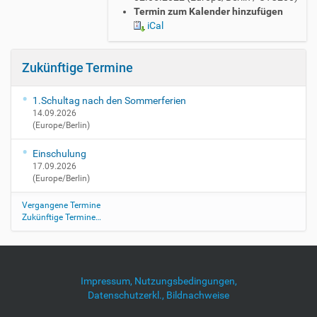
t
Termin zum Kalender hinzufügen
p
iCal
s
:
/
Zukünftige Termine
/
w
1.Schultag nach den Sommerferien
w
14.09.2026
w
(Europe/Berlin)
.
g
Einschulung
s
17.09.2026
-
(Europe/Berlin)
b
r
Vergangene Termine
o
Zukünftige Termine…
n
n
e
r
Impressum, Nutzungsbedingungen,
b
Datenschutzerkl., Bildnachweise
e
r