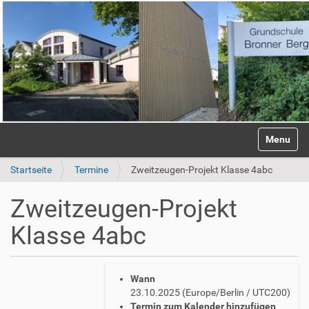
S
Anmelden
Toggle na
e
k
Startseite
Termine
Zweitzeugen-Projekt Klasse 4abc
t
i
o
Zweitzeugen-Projekt
n
e
Klasse 4abc
n
h
Wann
t
23.10.2025
(Europe/Berlin / UTC200)
t
Termin zum Kalender hinzufügen