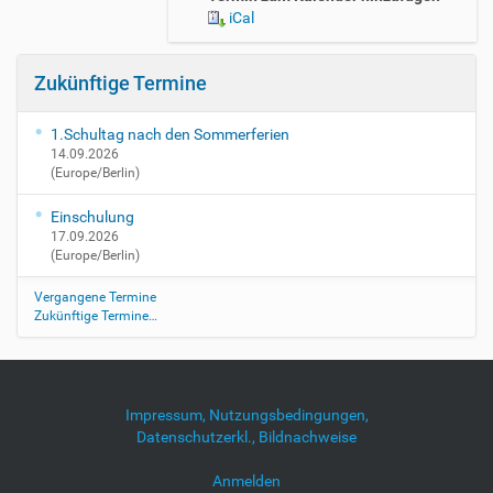
p
iCal
s
:
/
Zukünftige Termine
/
w
1.Schultag nach den Sommerferien
w
14.09.2026
w
(Europe/Berlin)
.
g
Einschulung
s
17.09.2026
-
(Europe/Berlin)
b
r
Vergangene Termine
o
Zukünftige Termine…
n
n
e
r
Impressum, Nutzungsbedingungen,
b
Datenschutzerkl., Bildnachweise
e
r
Anmelden
g